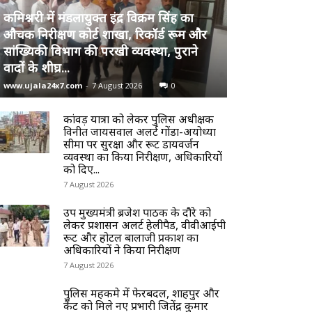
कमिश्नरी में मंडलायुक्त इंद्र विक्रम सिंह का
औचक निरीक्षण कोर्ट शाखा, रिकॉर्ड रूम और
सांख्यिकी विभाग की परखी व्यवस्था, पुराने
वादों के शीघ्र...
www.ujala24x7.com
-
7 August 2026
0
कांवड़ यात्रा को लेकर पुलिस अधीक्षक
विनीत जायसवाल अलर्ट गोंडा-अयोध्या
सीमा पर सुरक्षा और रूट डायवर्जन
व्यवस्था का किया निरीक्षण, अधिकारियों
को दिए...
7 August 2026
उप मुख्यमंत्री ब्रजेश पाठक के दौरे को
लेकर प्रशासन अलर्ट हेलीपैड, वीवीआईपी
रूट और होटल बालाजी प्रकाश का
अधिकारियों ने किया निरीक्षण
7 August 2026
पुलिस महकमे में फेरबदल, शाहपुर और
कैंट को मिले नए प्रभारी जितेंद्र कुमार