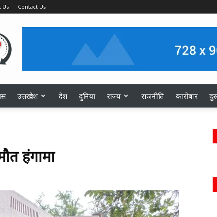
 Us
Contact Us
ास
उत्तरप्रदेश
देश
दुनिया
राज्य
राजनीति
कारोबार
दु
मौत हंगामा