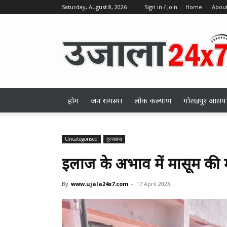
Saturday, August 8, 2026
Sign in / Join
Home
About
ujala24x7.com
होम
जन समस्या
लोक कल्याण
गोरखपुर आसप
Uncategorised
दुस्साहस
इलाज के अभाव में मासूम की 
By
www.ujala24x7.com
-
17 April 2023