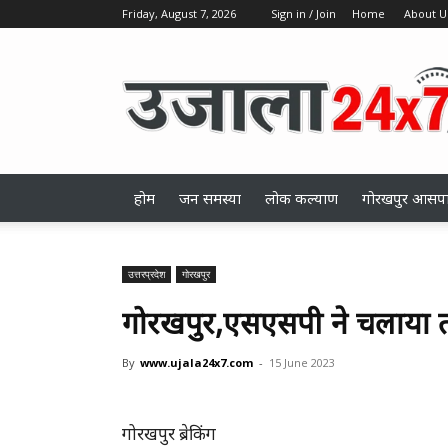
Friday, August 7, 2026
Sign in / Join
Home
About U
ujala24x7.com
होम
जन समस्या
लोक कल्याण
गोरखपुर आसप
उत्तरप्रदेश
गोरखपुर
गोरखपुर,एसएसपी ने चलाया त
By
www.ujala24x7.com
-
15 June 2023
गोरखपुर ब्रेकिंग