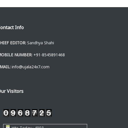
ontact Info
HIEF EDITOR:
Sandhya Shahi
MOBILE NUMBER:
+91-8545891468
MAIL:
info@ujala24x7.com
ur Visitors
Hits Today : 4903