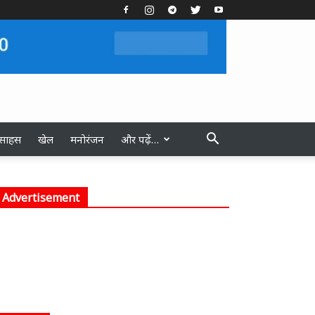
स्साहस
खेल
मनोरंजन
और पढ़ें…
Advertisement
पुलिस की सक्रियता से कुछ ही घंटों में लापता
बालक सकुशल बरामद गीडा पुलिस की त्वरित
कार्रवाई, चौकी प्रभारी पिपरौली अमरेश सिंह