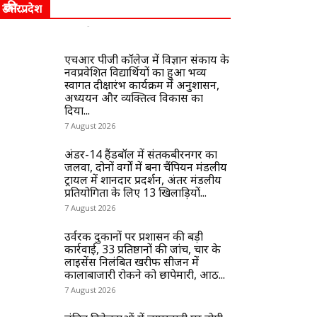
की...
उत्तरप्रदेश
www.ujala24x7.com
-
7 August 2026
0
एचआर पीजी कॉलेज में विज्ञान संकाय के
नवप्रवेशित विद्यार्थियों का हुआ भव्य
स्वागत दीक्षारंभ कार्यक्रम में अनुशासन,
अध्ययन और व्यक्तित्व विकास का
दिया...
7 August 2026
अंडर-14 हैंडबॉल में संतकबीरनगर का
जलवा, दोनों वर्गों में बना चैंपियन मंडलीय
ट्रायल में शानदार प्रदर्शन, अंतर मंडलीय
प्रतियोगिता के लिए 13 खिलाड़ियों...
7 August 2026
उर्वरक दुकानों पर प्रशासन की बड़ी
कार्रवाई, 33 प्रतिष्ठानों की जांच, चार के
लाइसेंस निलंबित खरीफ सीजन में
कालाबाजारी रोकने को छापेमारी, आठ...
7 August 2026