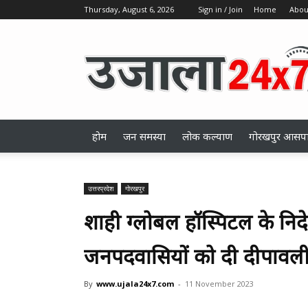
Thursday, August 6, 2026
Sign in / Join
Home
Abou
ujala24x7.com
होम
जन समस्या
लोक कल्याण
गोरखपुर आसप
उत्तरप्रदेश
गोरखपुर
शाही ग्लोबल हॉस्पिटल के नि
जनपदवासियों को दी दीपावली 
By
www.ujala24x7.com
-
11 November 2023