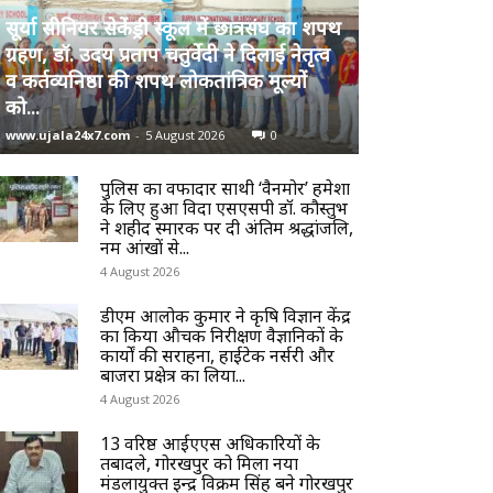
सूर्या सीनियर सेकेंड्री स्कूल में छात्रसंघ का शपथ
ग्रहण, डॉ. उदय प्रताप चतुर्वेदी ने दिलाई नेतृत्व
व कर्तव्यनिष्ठा की शपथ लोकतांत्रिक मूल्यों
को...
www.ujala24x7.com
-
5 August 2026
0
पुलिस का वफादार साथी ‘वैनमोर’ हमेशा
के लिए हुआ विदा एसएसपी डॉ. कौस्तुभ
ने शहीद स्मारक पर दी अंतिम श्रद्धांजलि,
नम आंखों से...
4 August 2026
डीएम आलोक कुमार ने कृषि विज्ञान केंद्र
का किया औचक निरीक्षण वैज्ञानिकों के
कार्यों की सराहना, हाईटेक नर्सरी और
बाजरा प्रक्षेत्र का लिया...
4 August 2026
13 वरिष्ठ आईएएस अधिकारियों के
तबादले, गोरखपुर को मिला नया
मंडलायुक्त इन्द्र विक्रम सिंह बने गोरखपुर