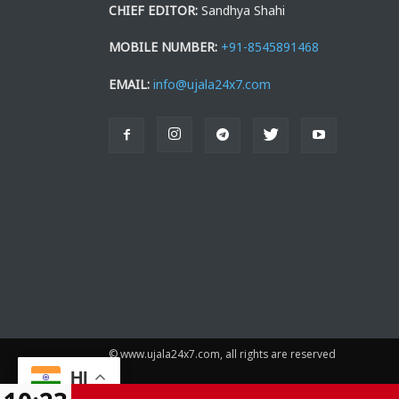
CHIEF EDITOR:
Sandhya Shahi
MOBILE NUMBER:
+91-8545891468
EMAIL:
info@ujala24x7.com
© www.ujala24x7.com, all rights are reserved
HI