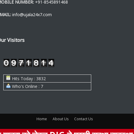
MOBILE NUMBER:
+91-8545891468
MAIL:
info@ujala24x7.com
ur Visitors
Hits Today : 3832
Who's Online : 7
Home
About Us
Contact Us