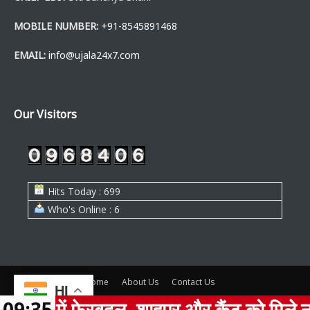
MOBILE NUMBER:
+91-8545891468
EMAIL:
info@ujala24x7.com
Our Visitors
Hits Today : 699
Who's Online : 6
Home
About Us
Contact Us
HI
मे में फेरबदल, शाहपुर और कैंट को मिले नए प्रभ
09:35
© www.ujala24x7.com, all rights are reserved