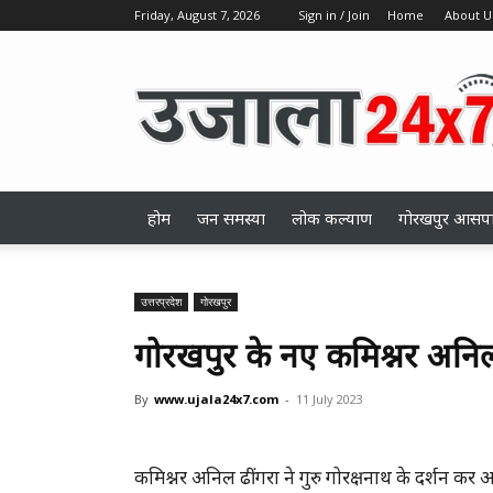
Friday, August 7, 2026
Sign in / Join
Home
About U
ujala24x7.com
होम
जन समस्या
लोक कल्याण
गोरखपुर आसप
उत्तरप्रदेश
गोरखपुर
गोरखपुर के नए कमिश्नर अनिल 
By
www.ujala24x7.com
-
11 July 2023
कमिश्नर अनिल ढींगरा ने गुरु गोरक्षनाथ के दर्शन कर