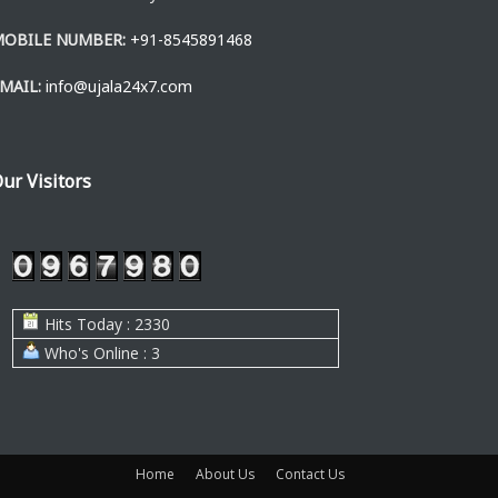
MOBILE NUMBER:
+91-8545891468
MAIL:
info@ujala24x7.com
ur Visitors
Hits Today : 2330
Who's Online : 3
Home
About Us
Contact Us