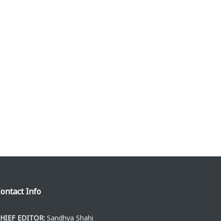
ontact Info
HIEF EDITOR:
Sandhya Shahi