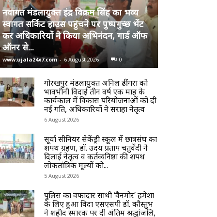
नवागत मंडलायुक्त इंद्र विक्रम सिंह का भव्य
स्वागत सर्किट हाउस पहुंचने पर पुष्पगुच्छ भेंट
कर अधिकारियों ने किया अभिनंदन, गार्ड ऑफ
ऑनर से...
www.ujala24x7.com
-
6 August 2026
0
गोरखपुर मंडलायुक्त अनिल ढींगरा को
भावभीनी विदाई तीन वर्ष एक माह के
कार्यकाल में विकास परियोजनाओं को दी
नई गति, अधिकारियों ने सराहा नेतृत्व
6 August 2026
सूर्या सीनियर सेकेंड्री स्कूल में छात्रसंघ का
शपथ ग्रहण, डॉ. उदय प्रताप चतुर्वेदी ने
दिलाई नेतृत्व व कर्तव्यनिष्ठा की शपथ
लोकतांत्रिक मूल्यों को...
5 August 2026
पुलिस का वफादार साथी ‘वैनमोर’ हमेशा
के लिए हुआ विदा एसएसपी डॉ. कौस्तुभ
ने शहीद स्मारक पर दी अंतिम श्रद्धांजलि,