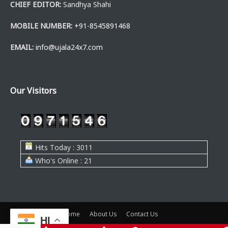
CHIEF EDITOR:
Sandhya Shahi
MOBILE NUMBER:
+91-8545891468
EMAIL:
info@ujala24x7.com
Our Visitors
Hits Today : 3011
Who's Online : 21
Home
About Us
Contact Us
HI